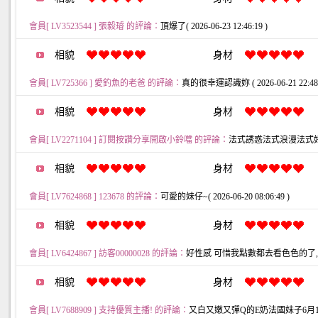
會員[ LV3523544 ] 張毅璿 的評論：
頂爆了( 2026-06-23 12:46:19 )
相貌
身材
會員[ LV725366 ] 愛釣魚的老爸 的評論：
真的很幸運認識妳 ( 2026-06-21 22:48:
相貌
身材
會員[ LV2271104 ] 訂閱按讚分享開啟小鈴噹 的評論：
法式誘惑法式浪漫法式好身材～( 
相貌
身材
會員[ LV7624868 ] 123678 的評論：
可愛的妹仔~( 2026-06-20 08:06:49 )
相貌
身材
會員[ LV6424867 ] 訪客00000028 的評論：
好性感 可惜我點數都去看色色的了,大家幫給主
相貌
身材
會員[ LV7688909 ] 支持優質主播! 的評論：
又白又嫩又彈Q的E奶法國妹子6月18號生日唷~