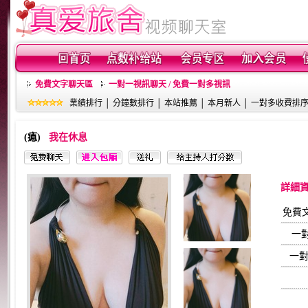
免費文字聊天區
一對一視訊聊天 / 免費一對多視訊
業績排行
│
分鐘數排行
│
本站推薦
│
本月新人
│
一對多收費排
(瘜)
我在休息
詳細
免費
一
一對